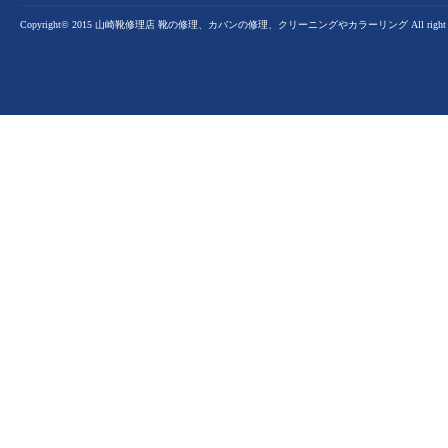
Copyright© 2015 山崎靴修理店 靴の修理、カバンの修理、クリーニングやカラーリング All right res