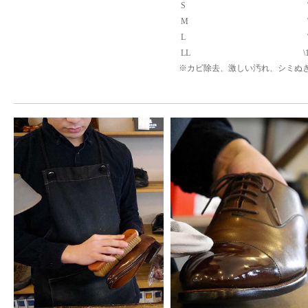
S
M
L
LL
\
※カビ除去、激しい汚れ、シミぬきは